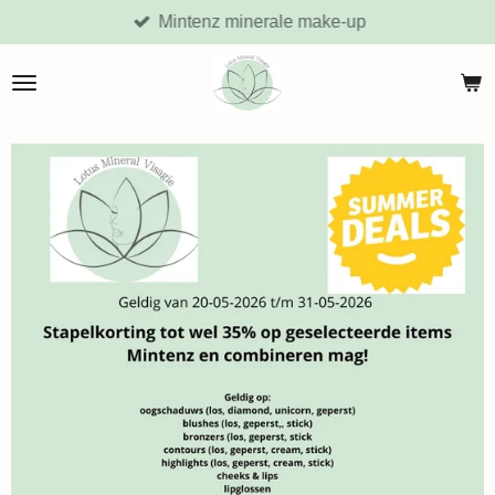
Mintenz minerale make-up
Ga
direct
naar
de
hoofdinhoud