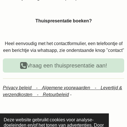
Thuispresentatie boeken?
Heel eenvoudig met het contactformulier, een telefoontje of
een berichtje via whatsapp, zie onderstaande knop "contact"
Vraag een thuispresentatie aan!
Privacy beleid -
Algemene voorwaarden -
Levertijd &
verzendkosten -
Retourbeleid
-
Deze website gebruikt cookies voor analyse-
© 2024 Lotus mineral visagie
doeleinden en/of het tonen van advertenties. Door