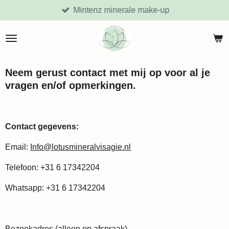
Mintenz minerale make-up
Ga
direct
naar
de
hoofdinhoud
Neem gerust contact met mij op voor al je
vragen en/of opmerkingen
.
Contact gegevens:
Email:
Info@lotusmineralvisagie.nl
Telefoon: +31 6 17342204
Whatsapp: +31 6 17342204
Bezoekadres (alleen op afspraak)