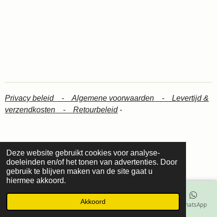
Privacy beleid -
Algemene voorwaarden -
Levertijd &
verzendkosten -
Retourbeleid
-
Deze website gebruikt cookies voor analyse-
© 2024 Lotus mineral visagie
doeleinden en/of het tonen van advertenties. Door
Powered by
JouwWeb
gebruik te blijven maken van de site gaat u
hiermee akkoord.
Akkoord
E-mailadres
Telefoonnummer
Kaart
Facebook
WhatsApp