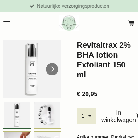
Natuurlijke verzorgingsproducten
Ga
direct
naar
de
hoofdinhoud
Revitaltrax 2%
BHA lotion
Exfoliant 150
ml
€ 20,95
In
winkelwagen
Artikelnummer:
Revitaltrax