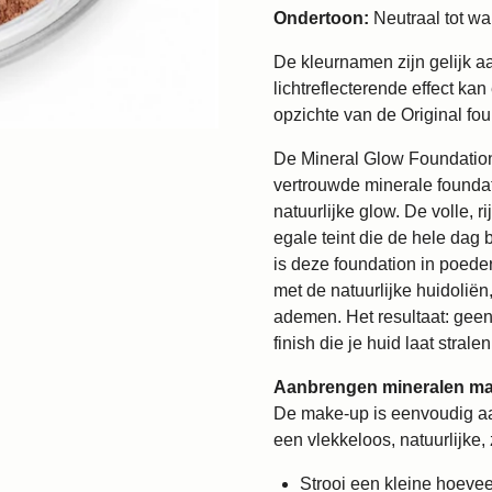
Ondertoon:
Neutraal tot w
De kleurnamen zijn gelijk a
lichtreflecterende effect ka
opzichte van de Original fou
De Mineral Glow Foundation 
vertrouwde minerale foundat
natuurlijke glow. De volle, 
egale teint die de hele dag b
is deze foundation in poede
met de natuurlijke huidoliën,
ademen. Het resultaat: geen
finish die je huid laat stralen
Aanbrengen mineralen ma
De make-up is eenvoudig aan
een vlekkeloos, natuurlijke, 
Strooi een kleine hoeveel