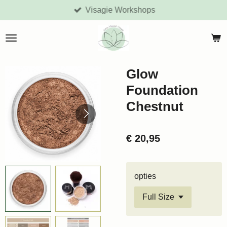
Visagie Workshops
Ga
direct
naar
de
hoofdinhoud
Glow
Foundation
Chestnut
€ 20,95
opties