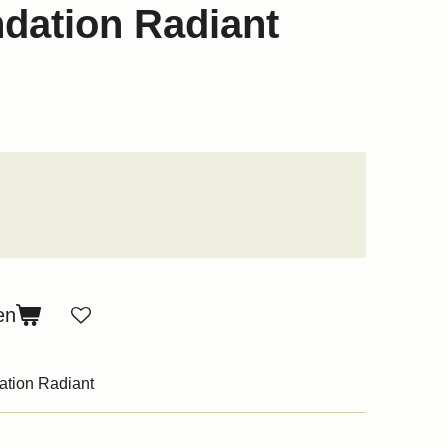
dation Radiant
en
tion Radiant