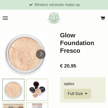
Mintenz minerale make-up
Ga
direct
naar
de
hoofdinhoud
Glow
Foundation
Fresco
€ 20,95
opties