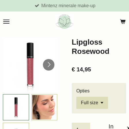
Mintenz minerale make-up
Ga
direct
naar
de
hoofdinhoud
Lipgloss
Rosewood
€ 14,95
Opties
In