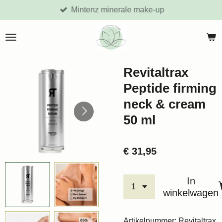
Mintenz minerale make-up
Ga
direct
naar
de
hoofdinhoud
Revitaltrax
Peptide firming
neck & cream
50 ml
€ 31,95
In
winkelwagen
Artikelnummer:
Revitaltrax