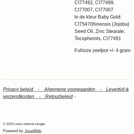
CI77492, CI77499,
CI77007, CI77007
In de kleur Baby Gold:
CI75470hinensis (Jojoba)
Seed Oil, Zinc Stearate,
Tocopherols, CI77491
Fullsize zeefpot +/- 4 gram
Privacy beleid -
Algemene voorwaarden -
Levertijd &
verzendkosten -
Retourbeleid
-
© 2024 Lotus mineral visagie
Powered by
JouwWeb