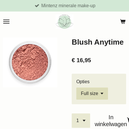
Mintenz minerale make-up
Ga
direct
naar
de
hoofdinhoud
Blush Anytime
€ 16,95
Opties
In
winkelwagen