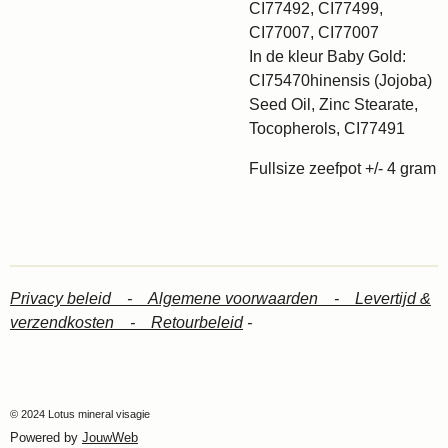
CI77492, CI77499,
CI77007, CI77007
In de kleur Baby Gold:
CI75470hinensis (Jojoba)
Seed Oil, Zinc Stearate,
Tocopherols, CI77491
Fullsize zeefpot +/- 4 gram
Privacy beleid -
Algemene voorwaarden -
Levertijd &
verzendkosten -
Retourbeleid
-
© 2024 Lotus mineral visagie
Powered by
JouwWeb