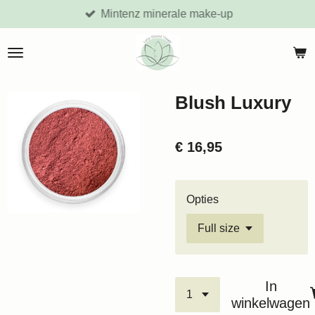
Mintenz minerale make-up
Ga
direct
naar
de
hoofdinhoud
Blush Luxury
€ 16,95
Opties
In
winkelwagen