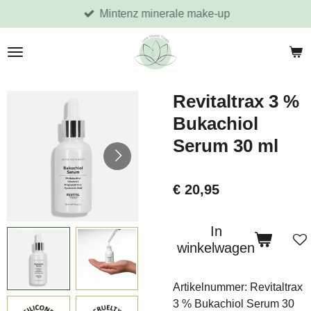
Mintenz minerale make-up
Ga
direct
naar
de
hoofdinhoud
Revitaltrax 3 %
Bukachiol
Serum 30 ml
€ 20,95
In
winkelwagen
Artikelnummer:
Revitaltrax
3 % Bukachiol Serum 30