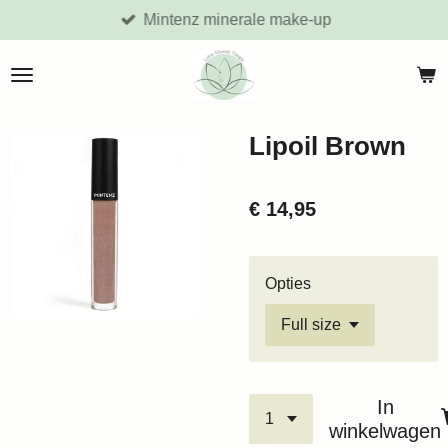
Mintenz minerale make-up
Ga
direct
naar
de
hoofdinhoud
Lipoil Brown
€ 14,95
Opties
In
winkelwagen