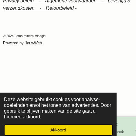
Privacy beleid -
Algemene voorwaarden -
Levertijd &
verzendkosten -
Retourbeleid
-
© 2024 Lotus mineral visagie
Powered by
JouwWeb
Deze website gebruikt cookies voor analyse-
doeleinden en/of het tonen van advertenties. Door
gebruik te blijven maken van de site gaat u
hiermee akkoord.
Akkoord
E-mailadres
Telefoonnummer
Kaart
Facebook