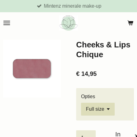
Mintenz minerale make-up
Ga
direct
naar
de
hoofdinhoud
Cheeks & Lips
Chique
€ 14,95
Opties
In