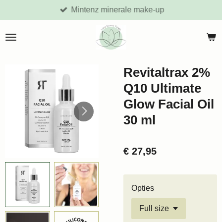
Mintenz minerale make-up
Ga
direct
naar
de
hoofdinhoud
Revitaltrax 2%
Q10 Ultimate
Glow Facial Oil
30 ml
€ 27,95
Opties