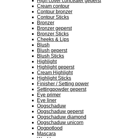
High cover concealer geperst
Cream contour
Contour bronzer
Contour Sticks
Bronzer
Bronzer geperst
Bronzer Sticks
Cheeks & Lips
Blush
Blush geperst
Blush Sticks
Highlight
Highlight geperst
Cream Highlight
Highlight Sticks
Finisher / Setting power
Settingpowder geperst
Eye primer
Eye liner
Oogschaduw
Oogschaduw geperst
Oogschaduw diamond
Oogschaduw unicorn
Oogpotlood
Mascara