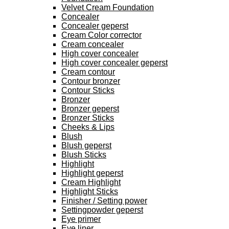
Velvet Cream Foundation
Concealer
Concealer geperst
Cream Color corrector
Cream concealer
High cover concealer
High cover concealer geperst
Cream contour
Contour bronzer
Contour Sticks
Bronzer
Bronzer geperst
Bronzer Sticks
Cheeks & Lips
Blush
Blush geperst
Blush Sticks
Highlight
Highlight geperst
Cream Highlight
Highlight Sticks
Finisher / Setting power
Settingpowder geperst
Eye primer
Eye liner