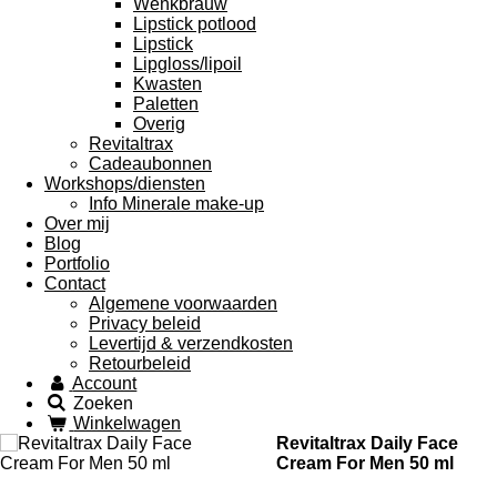
Wenkbrauw
Lipstick potlood
Lipstick
Lipgloss/lipoil
Kwasten
Paletten
Overig
Revitaltrax
Cadeaubonnen
Workshops/diensten
Info Minerale make-up
Over mij
Blog
Portfolio
Contact
Algemene voorwaarden
Privacy beleid
Levertijd & verzendkosten
Retourbeleid
Account
Zoeken
Winkelwagen
Revitaltrax Daily Face
Cream For Men 50 ml