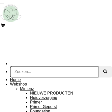
Ga
direct
naar
de
hoofdinhoud
Home
Webshop
Mintenz
NIEUWE PRODUCTEN
Huidverzorging
Primer
Primer Geperst
Foundation