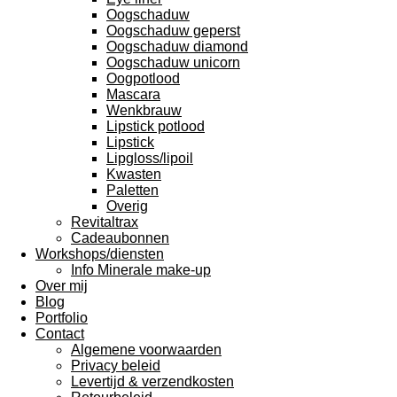
Oogschaduw
Oogschaduw geperst
Oogschaduw diamond
Oogschaduw unicorn
Oogpotlood
Mascara
Wenkbrauw
Lipstick potlood
Lipstick
Lipgloss/lipoil
Kwasten
Paletten
Overig
Revitaltrax
Cadeaubonnen
Workshops/diensten
Info Minerale make-up
Over mij
Blog
Portfolio
Contact
Algemene voorwaarden
Privacy beleid
Levertijd & verzendkosten