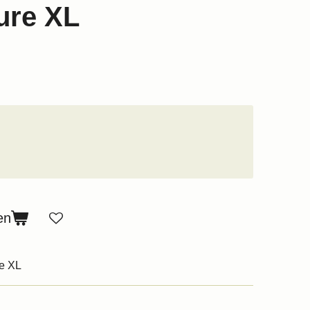
ure XL
en
e XL