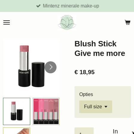
Mintenz minerale make-up
Ga
direct
naar
de
hoofdinhoud
Blush Stick
Give me more
€ 18,95
Opties
In