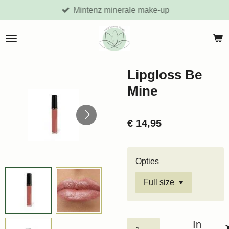
Mintenz minerale make-up
Ga
direct
naar
de
hoofdinhoud
Lipgloss Be
Mine
€ 14,95
Opties
In