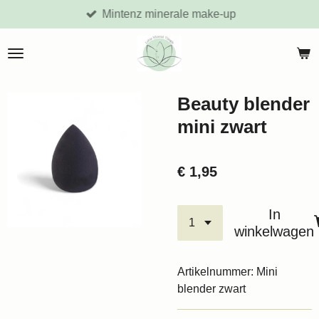
Mintenz minerale make-up
Ga
direct
naar
de
hoofdinhoud
Beauty blender
mini zwart
€ 1,95
In
winkelwagen
Artikelnummer:
Mini
blender zwart