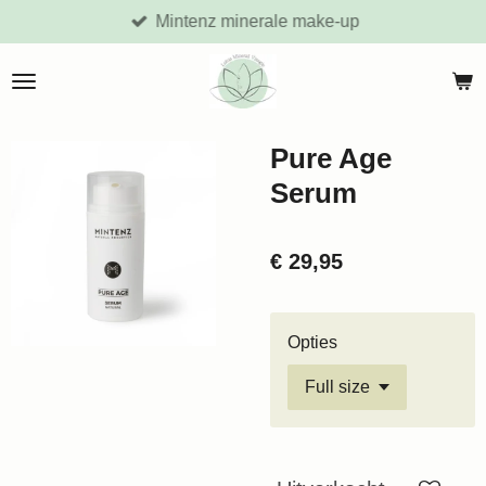
Mintenz minerale make-up
Ga
direct
naar
de
hoofdinhoud
Pure Age
Serum
€ 29,95
Opties