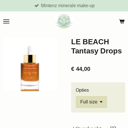
Mintenz minerale make-up
Ga
direct
naar
de
hoofdinhoud
LE BEACH
Tantasy Drops
€ 44,00
Opties