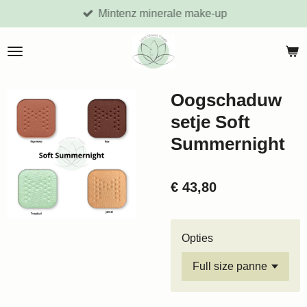
Mintenz minerale make-up
Ga
direct
naar
de
hoofdinhoud
Oogschaduw
setje Soft
Summernight
€ 43,80
Opties