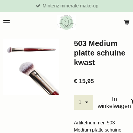
Mintenz minerale make-up
Ga
direct
naar
de
hoofdinhoud
503 Medium
platte schuine
kwast
€ 15,95
In
winkelwagen
Artikelnummer:
503
Medium platte schuine