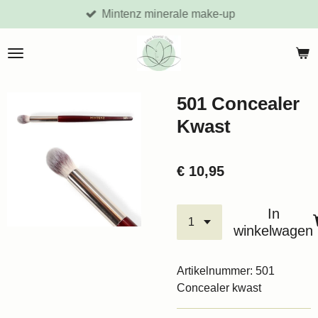
Mintenz minerale make-up
Ga
direct
naar
de
hoofdinhoud
501 Concealer
Kwast
€ 10,95
In
winkelwagen
Artikelnummer:
501
Concealer kwast