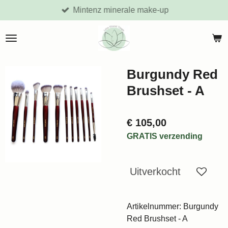
Mintenz minerale make-up
Ga
direct
naar
de
hoofdinhoud
Burgundy Red
Brushset - A
€ 105,00
GRATIS verzending
Uitverkocht
Artikelnummer:
Burgundy
Red Brushset - A