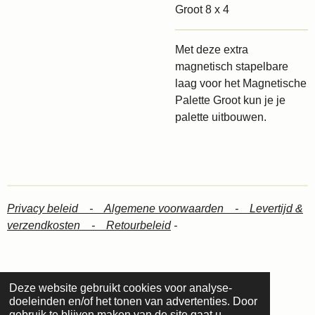
Groot 8 x 4
Met deze extra
magnetisch stapelbare
laag voor het
Magnetische
Palette Groot
kun je je
palette uitbouwen.
Privacy beleid -
Algemene voorwaarden -
Levertijd &
verzendkosten -
Retourbeleid
-
Deze website gebruikt cookies voor analyse-
© 2024 Lotus mineral visagie
doeleinden en/of het tonen van advertenties. Door
Powered by
JouwWeb
gebruik te blijven maken van de site gaat u