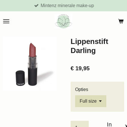
Mintenz minerale make-up
Ga
direct
naar
de
hoofdinhoud
Lippenstift
Darling
€ 19,95
Opties
In