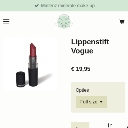
Mintenz minerale make-up
Ga
direct
naar
de
hoofdinhoud
Lippenstift
Vogue
€ 19,95
Opties
In