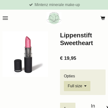
Mintenz minerale make-up
Ga
direct
naar
de
hoofdinhoud
Lippenstift
Sweetheart
€ 19,95
Opties
In