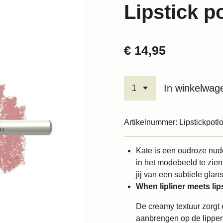
Lipstick p
€ 14,95
In winkelwag
Artikelnummer:
Lipstickpotl
Kate is een oudroze nude
in het modebeeld te zien 
jij van een subtiele glan
When lipliner meets lips
De creamy textuur zorgt 
aanbrengen op de lippen e