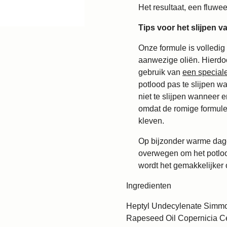
Het resultaat, een fluwee
Tips voor het slijpen v
Onze formule is volledig 
aanwezige oliën. Hierdoo
gebruik van
een special
potlood pas te slijpen w
niet te slijpen wanneer e
omdat de romige formule
kleven.
Op bijzonder warme dage
overwegen om het potlood
wordt het gemakkelijker 
Ingredienten
Heptyl Undecylenate Simmo
Rapeseed Oil Copernicia Ce