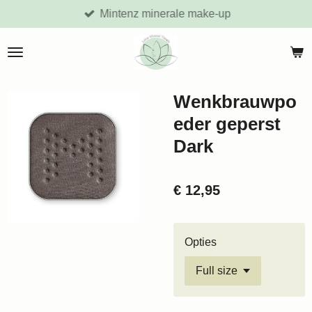
Mintenz minerale make-up
Ga
direct
naar
de
hoofdinhoud
Wenkbrauwpo
eder geperst
Dark
€ 12,95
Opties