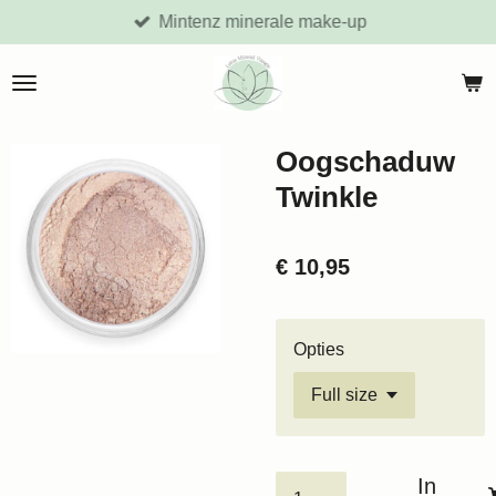
Mintenz minerale make-up
Ga
direct
naar
de
hoofdinhoud
Oogschaduw
Twinkle
€ 10,95
Opties
In