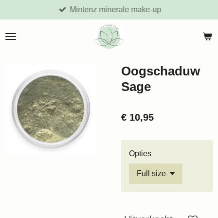
Mintenz minerale make-up
Ga
direct
naar
de
hoofdinhoud
Oogschaduw
Sage
€ 10,95
Opties