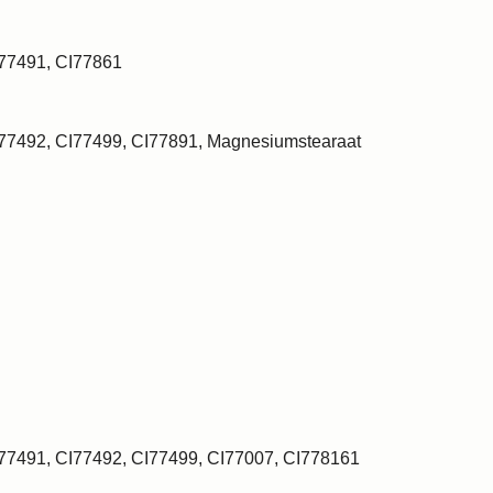
I77491, CI77861
I77492, CI77499, CI77891, Magnesiumstearaat
I77491, CI77492, CI77499, CI77007, CI778161