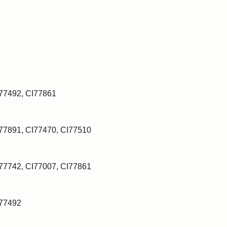
I77492, CI77861
I77891, CI77470, CI77510
I77742, CI77007, CI77861
I77492