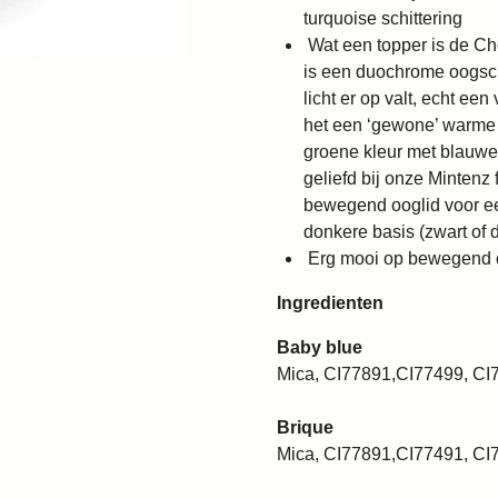
turquoise schittering
Wat een topper is de Cho
is een duochrome oogsch
licht er op valt, echt een
het een ‘gewone’ warme 
groene kleur met blauw
geliefd bij onze Mintenz
bewegend ooglid voor ee
donkere basis (zwart of 
Erg mooi op bewegend oo
Ingredienten
Baby blue
Mica, CI77891,CI77499, CI
Brique
Mica, CI77891,CI77491, CI