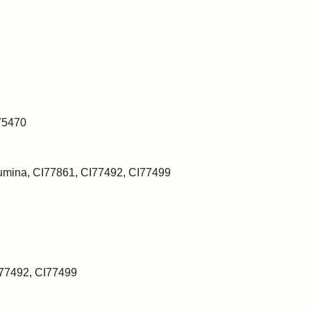
75470
lumina, CI77861, CI77492, CI77499
I77492, CI77499