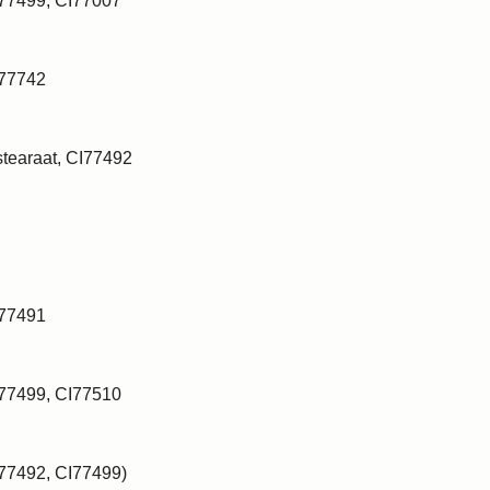
I77499, CI77007
I77742
tearaat, CI77492
I77491
I77499, CI77510
I77492, CI77499)