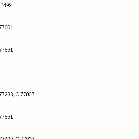
77499
I77004
I77861
I77288, CI77007
I77861