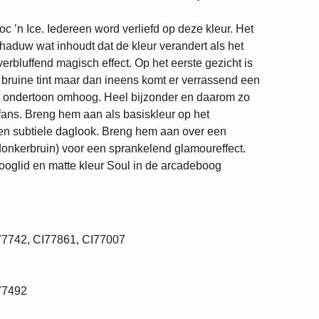
c ’n Ice. Iedereen word verliefd op deze kleur. Het
aduw wat inhoudt dat de kleur verandert als het
 verbluffend magisch effect. Op het eerste gezicht is
bruine tint maar dan ineens komt er verrassend een
e ondertoon omhoog. Heel bijzonder en daarom zo
 fans. Breng hem aan als basiskleur op het
n subtiele daglook. Breng hem aan over een
donkerbruin) voor een sprankelend glamoureffect.
glid en matte kleur Soul in de arcadeboog
77742, CI77861, CI77007
77492