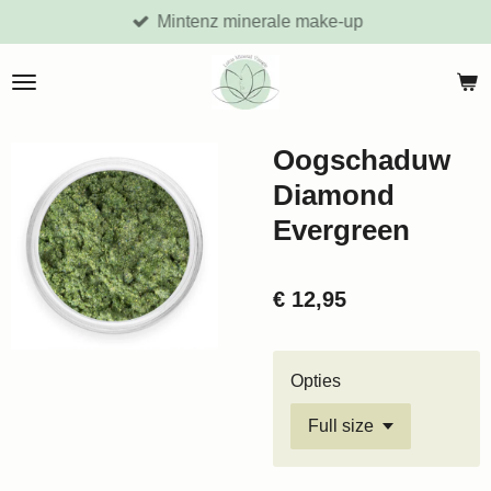
Mintenz minerale make-up
Ga
direct
naar
de
hoofdinhoud
Oogschaduw
Diamond
Evergreen
€ 12,95
Opties