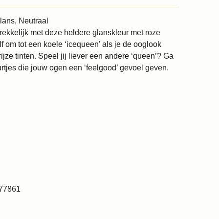
ans, Neutraal
rekkelijk met deze heldere glanskleur met roze
lf om tot een koele ‘icequeen’ als je de ooglook
jze tinten. Speel jij liever een andere ‘queen’? Ga
rtjes die jouw ogen een ‘feelgood’ gevoel geven.
I77861