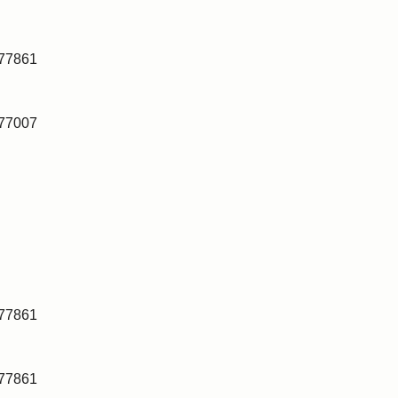
I77861
I77007
I77861
I77861