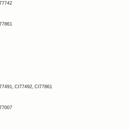
I77742
I77861
I77491, CI77492, CI77861
I77007