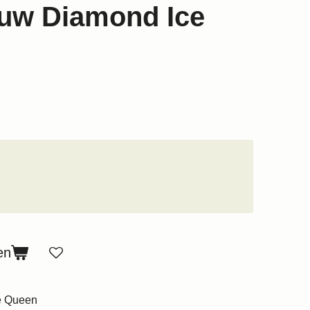
uw Diamond Ice
en
e Queen