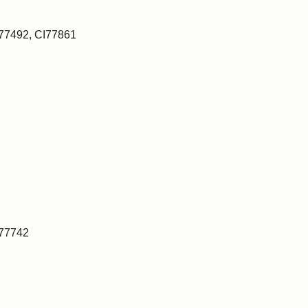
I77492, CI77861
I77742