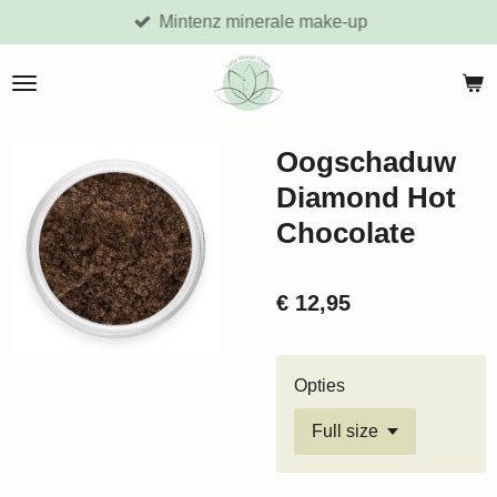
Mintenz minerale make-up
Ga
direct
naar
de
hoofdinhoud
Oogschaduw
Diamond Hot
Chocolate
€ 12,95
Opties