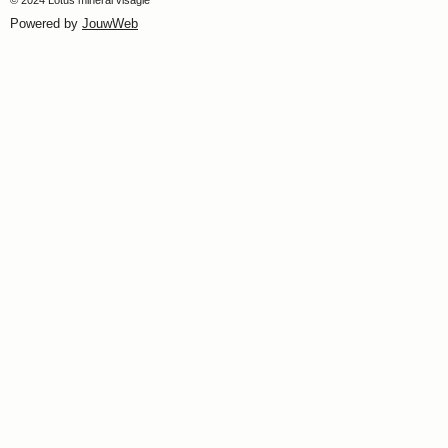
© 2024 Lotus mineral visagie
Powered by
JouwWeb