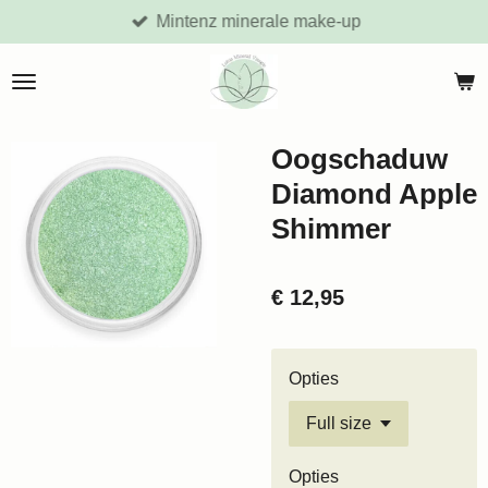
Mintenz minerale make-up
Ga
direct
naar
de
hoofdinhoud
Oogschaduw
Diamond Apple
Shimmer
€ 12,95
Opties
Opties