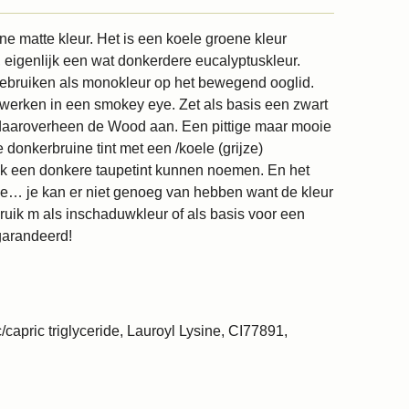
e matte kleur. Het is een koele groene kleur
it, eigenlijk een wat donkerdere eucalyptuskleur.
 gebruiken als monokleur op het bewegend ooglid.
werken in een smokey eye. Zet als basis een zwart
daaroverheen de Wood aan. Een pittige maar mooie
 donkerbruine tint met een /koele (grijze)
ok een donkere taupetint kunnen noemen. En het
eze… je kan er niet genoeg van hebben want de kleur
ruik m als inschaduwkleur of als basis voor een
arandeerd!
/capric triglyceride, Lauroyl Lysine, CI77891,