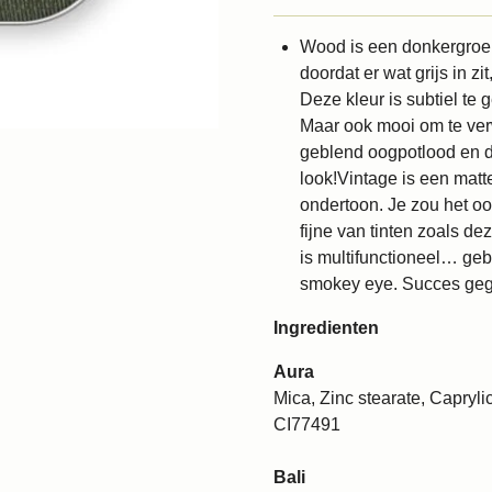
Wood is een donkergroen
doordat er wat grijs in z
Deze kleur is subtiel te
Maar ook mooi om te ver
geblend oogpotlood en 
look!Vintage is een matte
ondertoon. Je zou het o
fijne van tinten zoals d
is multifunctioneel… geb
smokey eye. Succes geg
Ingredienten
Aura
Mica, Zinc stearate, Caprylic
CI77491
Bali