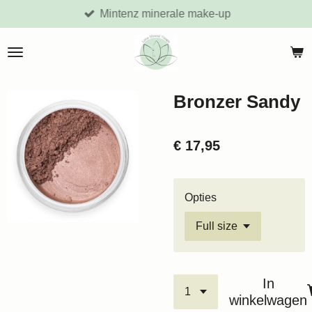
Mintenz minerale make-up
Ga
direct
naar
de
hoofdinhoud
Bronzer Sandy
€ 17,95
Opties
In
winkelwagen