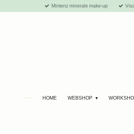
Mintenz minerale make-up
Vis
Ga
direct
naar
de
hoofdinhoud
HOME
WEBSHOP
WORKSHO