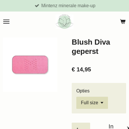
Mintenz minerale make-up
Ga
direct
naar
de
hoofdinhoud
Blush Diva
geperst
€ 14,95
Opties
In