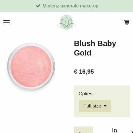
Mintenz minerale make-up
Ga
direct
naar
de
hoofdinhoud
Blush Baby
Gold
€ 16,95
Opties
In