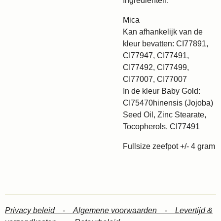
Ingrediënten:
Mica
Kan afhankelijk van de
kleur bevatten: CI77891,
CI77947, CI77491,
CI77492, CI77499,
CI77007, CI77007
In de kleur Baby Gold:
CI75470hinensis (Jojoba)
Seed Oil, Zinc Stearate,
Tocopherols, CI77491
Fullsize zeefpot +/- 4 gram
Privacy beleid -
Algemene voorwaarden -
Levertijd &