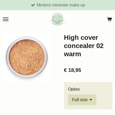
Mintenz minerale make-up
Ga
direct
naar
de
hoofdinhoud
High cover
concealer 02
warm
€ 18,95
Opties