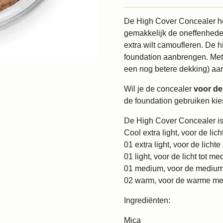
De High Cover Concealer he
gemakkelijk de oneffenheden 
extra wilt camoufleren. De h
foundation aanbrengen. Met 
een nog betere dekking) aa
Wil je de concealer
voor de
de foundation gebruiken kies 
De High Cover Concealer is v
Cool extra light, voor de li
01 extra light, voor de lichte
01 light, voor de licht tot 
01 medium, voor de medium
02 warm, voor de warme me
Ingrediënten:
Mica