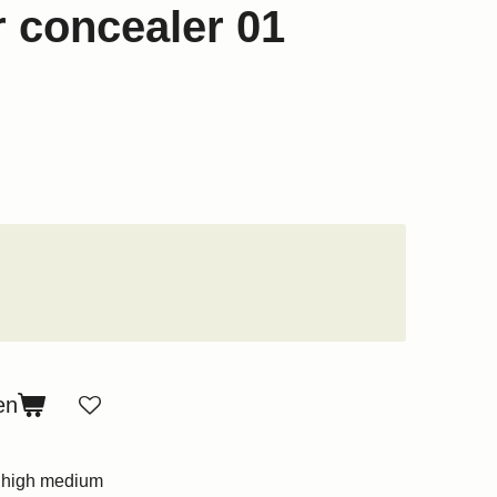
 concealer 01
en
 high medium