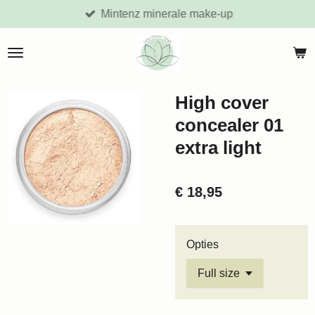
Mintenz minerale make-up
Ga
direct
naar
de
hoofdinhoud
High cover
concealer 01
extra light
€ 18,95
Opties