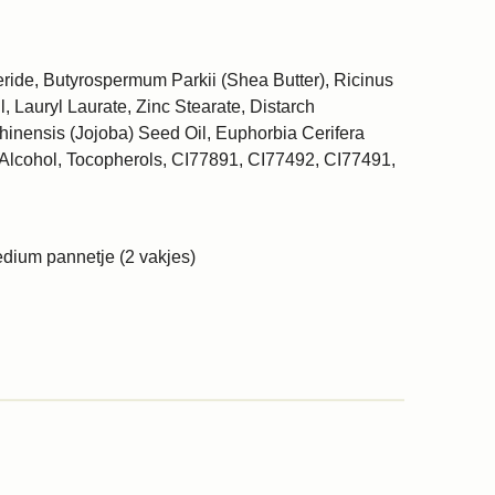
ceride, Butyrospermum Parkii (Shea Butter), Ricinus
 Lauryl Laurate, Zinc Stearate, Distarch
nensis (Jojoba) Seed Oil, Euphorbia Cerifera
l Alcohol, Tocopherols, CI77891, CI77492, CI77491,
edium pannetje (2 vakjes)